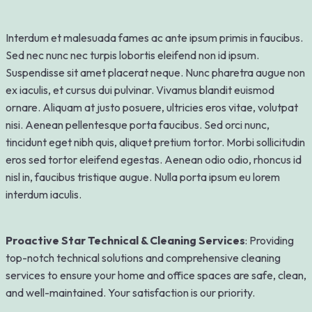
Interdum et malesuada fames ac ante ipsum primis in faucibus.
Sed nec nunc nec turpis lobortis eleifend non id ipsum.
Suspendisse sit amet placerat neque. Nunc pharetra augue non
ex iaculis, et cursus dui pulvinar. Vivamus blandit euismod
ornare. Aliquam at justo posuere, ultricies eros vitae, volutpat
nisi. Aenean pellentesque porta faucibus. Sed orci nunc,
tincidunt eget nibh quis, aliquet pretium tortor. Morbi sollicitudin
eros sed tortor eleifend egestas. Aenean odio odio, rhoncus id
nisl in, faucibus tristique augue. Nulla porta ipsum eu lorem
interdum iaculis.
Proactive Star Technical & Cleaning Services
: Providing
top-notch technical solutions and comprehensive cleaning
services to ensure your home and office spaces are safe, clean,
and well-maintained. Your satisfaction is our priority.