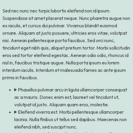
Sed nec nunc nec turpis lobortis eleifend non id ipsum.
Suspendisse sit amet placerat neque. Nunc pharetra augue non
ex iaculis, et cursus dui pulvinar. Vivamus blandit euismod
ornare. Aliquam at justo posuere, ultricies eros vitae, volutpat
nisi. Aenean pellentesque porta faucibus. Sed orci nunc,
tincidunt eget nibh quis, aliquet pretium tortor. Morbi sollicitudin
eros sed tortor eleifend egestas. Aenean odio odio, rhoncus id
nisl in, faucibus tristique augue. Nulla porta ipsum eu lorem
interdum iaculis. Interdum et malesuada fames ac ante ipsum
primis in faucibus.
Phasellus pulvinar arcu in ligula ullamcorper consequat
ac a mauris. Donec enim est, laoreet vel tincidunt ut,
volutpat id justo. Aliquam quam eros, molestie.
Eleifend viverra est. Morbi pellentesque ullamcorper
lacinia. Nulla finibus ut tellus sed dapibus. Maecenas non
eleifend nibh, sed suscipit nunc.